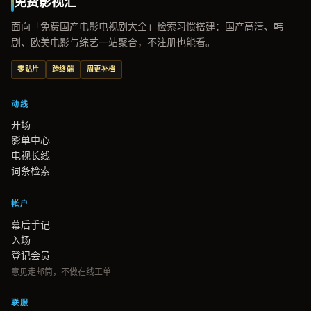
免费影视汇
面向「免费国产电影电视剧大全」检索习惯搭建：国产高清、韩
剧、欧美电影与综艺一站聚合，不注册也能看。
零贴片
跨终端
周更补档
动线
开场
影单中心
电视长线
词条检索
帐户
幕后手记
入场
登记会员
意见走邮筒，不做在线工单
联服