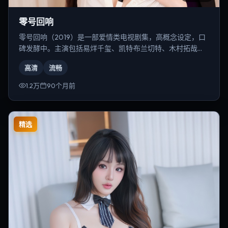
零号回响
零号回响（2019）是一部爱情类电视剧集，高概念设定，口
碑发酵中。主演包括易烊千玺、凯特·布兰切特、木村拓哉
等，导演为林超贤。
高清
流畅
1.2万
90个月前
精选