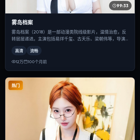
99:33
雾岛档案
雾岛档案（2018）是一部动漫类院线级影片，温情治愈，反
转层层递进。主演包括易烊千玺、古天乐、梁朝伟等，导演
为史蒂文·斯皮尔伯格。
高清
流畅
12万
100个月前
热门