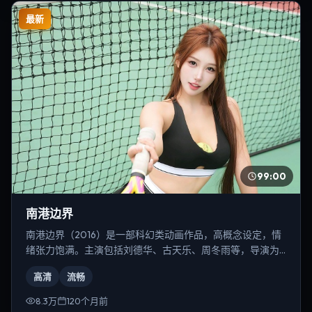
最新
99:00
南港边界
南港边界（2016）是一部科幻类动画作品，高概念设定，情
绪张力饱满。主演包括刘德华、古天乐、周冬雨等，导演为
丹尼斯·维伦纽瓦。
高清
流畅
8.3万
120个月前