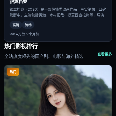
银翼档案
银翼档案（2020）是一部惊悚类动画作品，写实笔触，口碑
发酵中。主演包括黄渤、木村拓哉、提莫西·查拉梅等，导演
为奉俊昊。
高清
流畅
8.4万
77个月前
热门影视排行
查看更多
全站热度领先的国产剧、电影与海外精选
热门