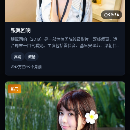
99:54
银翼回响
银翼回响（2018）是一部惊悚类院线级影片，双线叙事，适
合周末一口气看完。主演包括雷佳音、基里安·墨菲、梁朝伟
等，导演为朴赞郁。
高清
流畅
12万
99个月前
热门