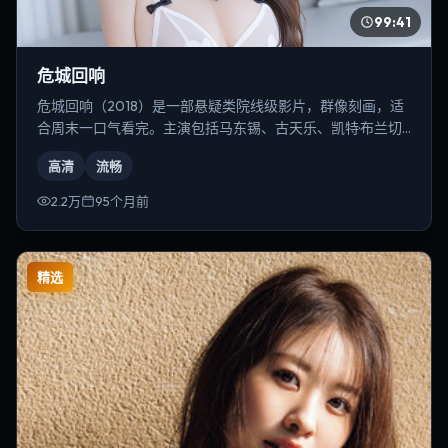
99:41
危城回响
危城回响（2018）是一部悬疑类院线级影片，群像刻画，适
合周末一口气看完。主演包括马东锡、古天乐、凯特·布兰切
特等，导演为雷德利·斯科特。
高清
流畅
2.2万
95个月前
精选