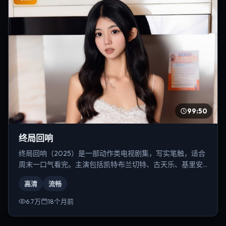
99:50
终局回响
终局回响（2025）是一部动作类电视剧集，写实笔触，适合
周末一口气看完。主演包括凯特·布兰切特、古天乐、基里安·
墨菲等，导演为是枝裕和。
高清
流畅
6.7万
18个月前