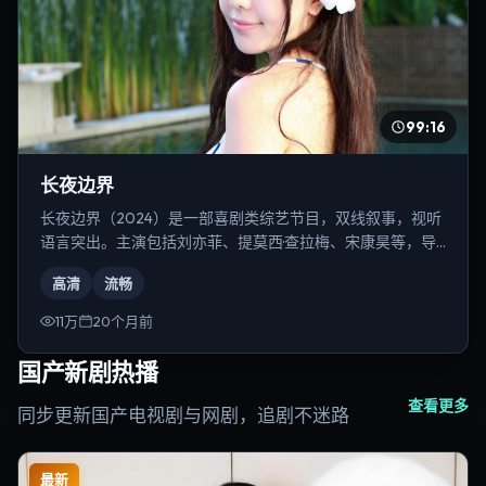
99:16
长夜边界
长夜边界（2024）是一部喜剧类综艺节目，双线叙事，视听
语言突出。主演包括刘亦菲、提莫西·查拉梅、宋康昊等，导
演为韦斯·安德森。
高清
流畅
11万
20个月前
国产新剧热播
查看更多
同步更新国产电视剧与网剧，追剧不迷路
最新