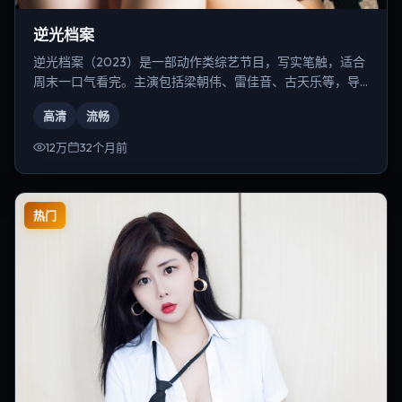
逆光档案
逆光档案（2023）是一部动作类综艺节目，写实笔触，适合
周末一口气看完。主演包括梁朝伟、雷佳音、古天乐等，导
演为是枝裕和。
高清
流畅
12万
32个月前
热门