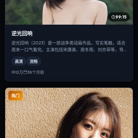
99:15
逆光回响
逆光回响（2023）是一部战争类动画作品，写实笔触，适合
周末一口气看完。主演包括宋康昊、周冬雨、刘亦菲等，导
演为丹尼斯·维伦纽瓦。
高清
流畅
12万
38个月前
热门