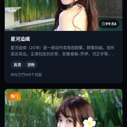
99:56
星河追缉
星河追缉（2018）是一部动作类电视剧集，群像刻画，视听
语言突出。主演包括刘亦菲、安雅·泰勒-乔伊、河正宇等，导
演为史蒂文·斯皮尔伯格。
高清
流畅
12万
103个月前
热门