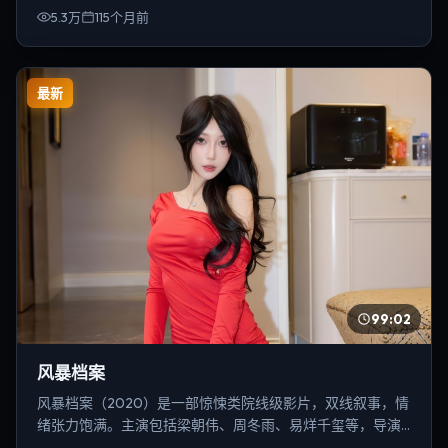
5.3万
115个月前
最新
99:02
风暴档案
风暴档案（2020）是一部惊悚类院线级影片，双线叙事，情
绪张力饱满。主演包括梁朝伟、周冬雨、易烊千玺等，导演
为乌尔善。