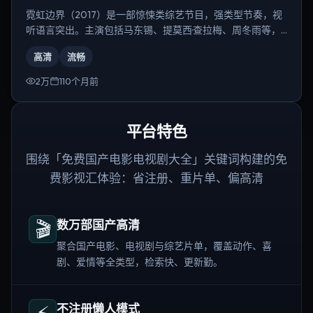
霓虹边界（2017）是一部惊悚类综艺节目，强类型节奏，视
听语言突出。主演包括马东锡、提莫西·查拉梅、周冬雨等，
导演为陈凯歌。
高清
流畅
2万
110个月前
平台特色
围绕「免费国产电影电视剧大全」关键词构建的免
费影视汇体验：省注册、重片单、偏高清
🎬
数万部国产高清
聚合国产电影、电视剧与综艺片单，覆盖动作、喜
剧、爱情等全类型，检索快、更新勤。
⚡
不注册懒人模式