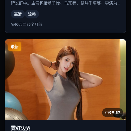
碑发酵中。主演包括章子怡、马东锡、易烊千玺等，导演为
是枝裕和。
高清
流畅
10万
73个月前
最新
99:57
霓虹边界