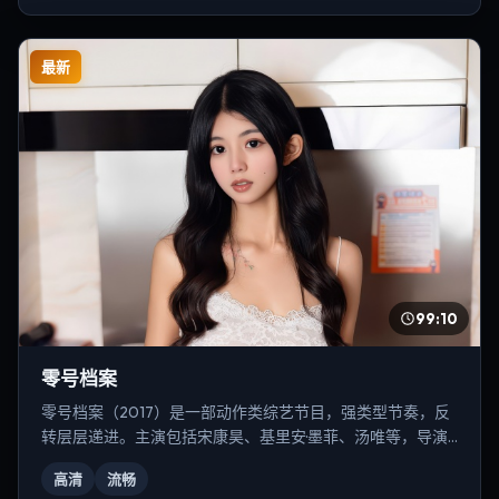
最新
99:10
零号档案
零号档案（2017）是一部动作类综艺节目，强类型节奏，反
转层层递进。主演包括宋康昊、基里安·墨菲、汤唯等，导演
为徐克。
高清
流畅